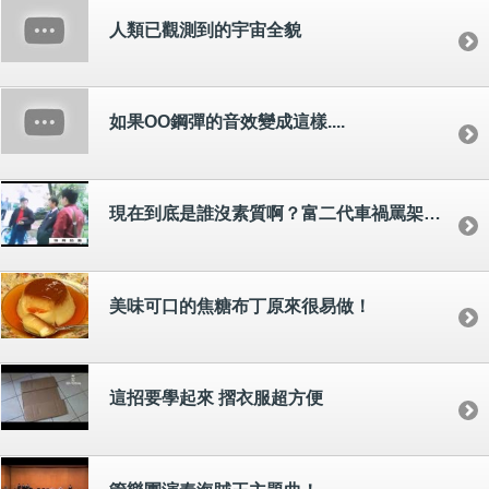
人類已觀測到的宇宙全貌
如果OO鋼彈的音效變成這樣....
現在到底是誰沒素質啊？富二代車禍罵架現場
美味可口的焦糖布丁原來很易做！
這招要學起來 摺衣服超方便