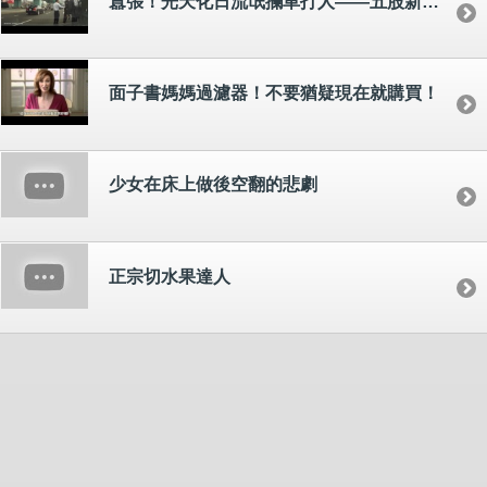
囂張！光天化日流氓攔車打人——五股新五路
面子書媽媽過濾器！不要猶疑現在就購買！
少女在床上做後空翻的悲劇
正宗切水果達人