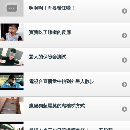
啊啊啊！哥要發狂啦！
寶寶吃了辣椒的反應
驚人的保險套測試
電視台直播當中拍到外星人散步
臘腸狗超爆笑的爬樓梯方式