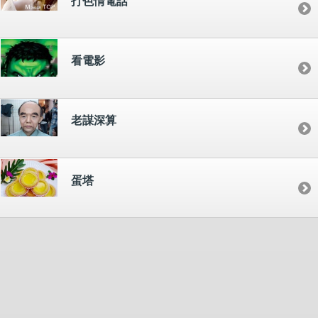
打色情電話
看電影
老謀深算
蛋塔