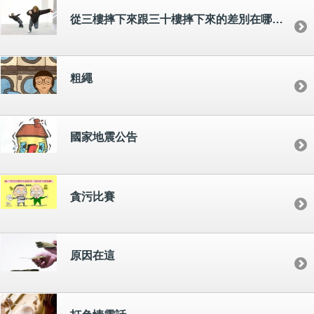
從三樓摔下來跟三十樓摔下來的差別在哪咧 !?
粗繩
國家地震公告
貪污比賽
原因在這