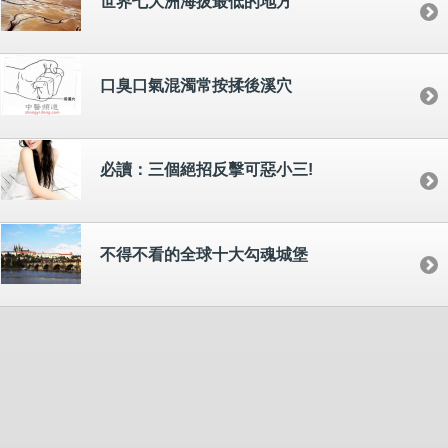
世界七大洲海拔最低的地方
口臭口氣混濁常按揉後溪穴
必讀：三個絕招反擊可惡小三!
不得不看的全球十大勾魂城堡