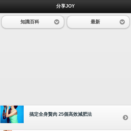
分享JOY
知識百科
最新
搞定全身贅肉 25個高效減肥法