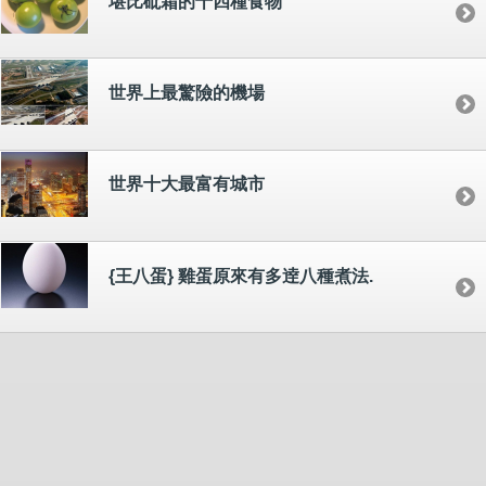
堪比砒霜的十四種食物
世界上最驚險的機場
世界十大最富有城市
{王八蛋} 雞蛋原來有多逹八種煮法.