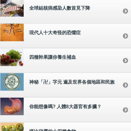
全球結核病感染人數首見下降
現代人十大奇怪的恐懼症
四種幹果讓你養生補血
神秘「卍」字元 遍及世界各個地區和民族
你能想像嗎? 人體8大器官有多臟？