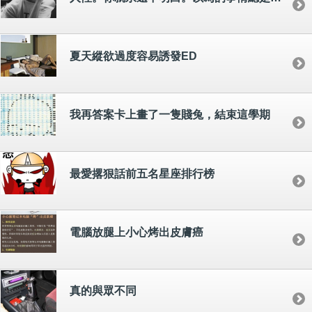
夏天縱欲過度容易誘發ED
我再答案卡上畫了一隻賤兔，結束這學期
最愛撂狠話前五名星座排行榜
電腦放腿上小心烤出皮膚癌
真的與眾不同