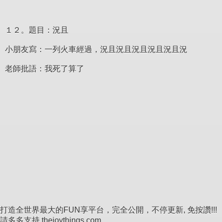
１２。題目：況且
小朋友寫：一列火車經過，況且況且況且況且況且況
老師批語：我死了算了
打造全世界最大的FUN享平台，完全公開，不停更新, 免按讚!!!
請多多支持 thejoythings.com