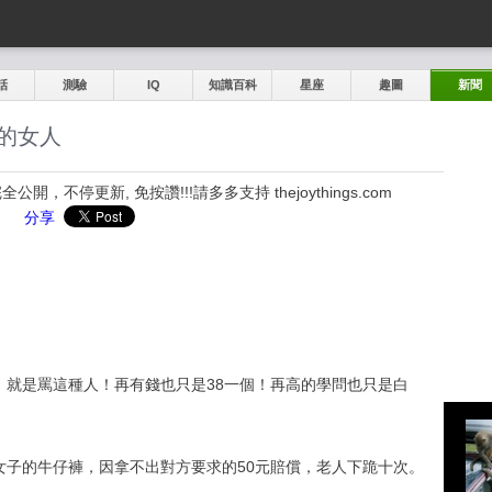
話
測驗
IQ
知識百科
星座
趣圖
新聞
有的女人
，不停更新, 免按讚!!!請多多支持 thejoythings.com
分享
就是罵這種人！再有錢也只​是38一個！再高的學問也只是白
女子的牛仔褲，因拿不出對方要求的50元賠償，老人下跪十次。