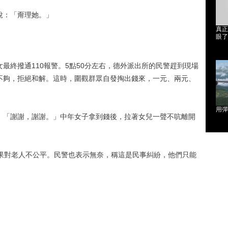
說：「甭理她。」
真正
眼了
最終撥通110報警。5點​50分左右，德外派出所的民警趕到現場
不夠，拒絕和解。這時，圍觀群眾自發掏出錢來，一元、​兩元、
用彈
：「謝謝，謝謝。」中年女子​拿到錢後，拉著女兒一聲不吭離開
果對老人不公平。民警也表​示無奈，稱這是民事糾紛，他們只能