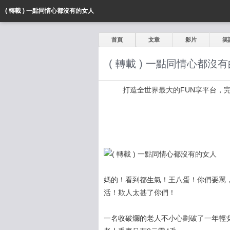
( 轉載 ) 一點同情心都沒有的女人
首頁
文章
影片
笑
( 轉載 ) 一點同情心都沒
打造全世界最大的FUN享平台，完全公開
媽的！看到都生氣！王八蛋！你們要罵，
活！欺人太甚了你們！
一名收破爛的老人不小心劃破了一年輕