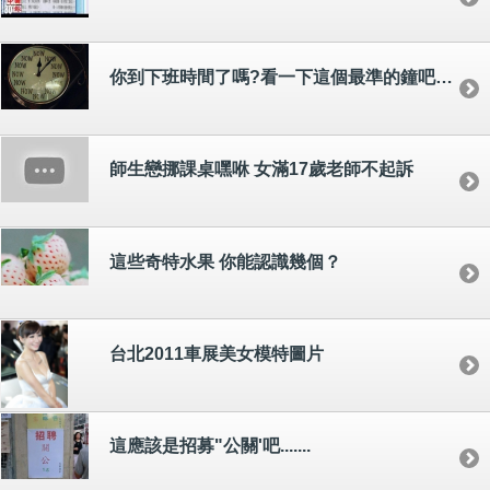
你到下班時間了嗎?看一下這個最準的鐘吧~~到鐘了,下班走人阿~
師生戀挪課桌嘿咻 女滿17歲老師不起訴
這些奇特水果 你能認識幾個？
台北2011車展美女模特圖片
這應該是招募"公關'吧.......