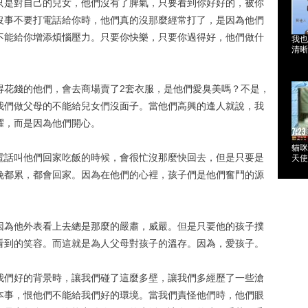
只是對自己的兒女，他們沒有了脾氣，只要看到你好好的，被你
沒事不要打電話給你時，他們真的沒那麼經常打了，是因為他們
不能給你增添煩惱壓力。只要你快樂，只要你過得好，他們做什
我也
清晰
得花錢的他們，會去商場賣了2套衣服，是他們愛臭美嗎？不是，
我們做父母的不能給兒女們沒面子。當他們高興的逢人就說，我
耀，而是因為他們開心。
貓咪
電話叫他們回家吃飯的時候，會很忙沒那麼快回去，但是只要是
天使
晚都累，都會回家。因為在他們的心裡，孩子們是他們奮鬥的源
因為他外表看上去總是那麼的嚴肅，威嚴。但是只要他的孩子撲
看到的笑容。而這就是為人父母對孩子的溫存。因為，愛孩子。
我們好的背景時，讓我們碰了這麼多壁，讓我們多經歷了一些滄
事，恨他們不能給我們好的環境。當我們責怪他們時，他​​們眼