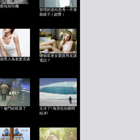
斯坦與司機
管理的逆向思考---不准
親鏡子 ( 超囋 ）
哪個星座女愛跟男友講
個男人為老婆洗過
電話？
！被門給暗算了
太冷了! 海浪也在瞬間
結冰!