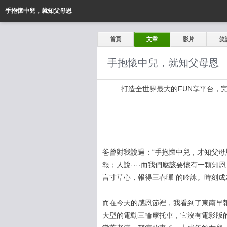
手抱懷中兒，就知父母恩
首頁
文章
影片
笑
手抱懷中兒，就知父母恩
打造全世界最大的FUN享平台，完全公開
爸曾對我說過：“手抱懷中兒，才知父母
報；人說····而我們應該要懷有一顆知
言寸草心，報得三春暉”的吟詠。時刻
而在今天的感恩節裡，我看到了東南早
大型的電動三輪摩托車，它沒有電影版