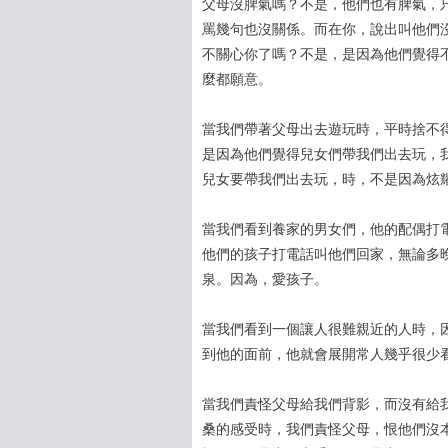
父母沒脾氣嗎？不是，他們也有脾氣，
罵幾句也沒關係。而在你，說出叫他們
不關心你了嗎？不是，是因為他們覺得
麼都願意​​。
當我們帶著父母出去遊玩時，平時捨不
是因為他們覺得兒女們帶我們出去玩，
兒女要帶我們出去玩，時，不是因為炫
當我們看到養家的男女們，他的配偶打
他們的孩子打電話叫他們回家，無論多
泉。因為，愛孩子。
當我們看到一個讓人很難親近的人時，
到他的面前，他就會展開常人幾乎很少
當我們責怪父母給我們背影，而沒有給
桑的感受時，我們責怪父母，恨他們沒本