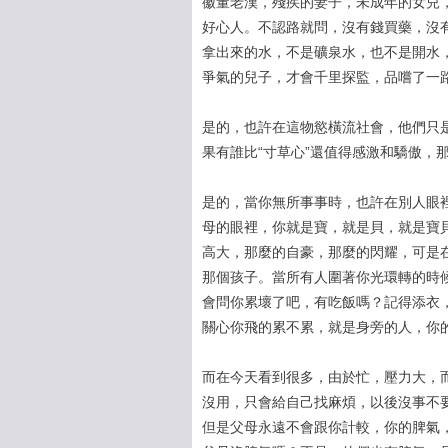
徽董老漢，殘疾的妻子，未成年的女兒
好心人。不認路就問，沒有錢買藥，沒
拿出來的水，不是礦泉水，也不是開水
爭氣的兒子，才會千里探監，品嚐了一
是的，也許在這物慾橫流社會，他們只
果有誰比“寸草心”還值得感激和驕傲，
是的，當你無所事事時，也許在別人眼
母的眼裡，你就是寶，就是貝，就是寶
高大，那麼的自豪，那麼的閃耀，可是
那個孩子。當所有人圍著你光環轉的時
會問你累壞了吧，有吃飯嗎？記得添衣
關心你飛的累不累，就是身旁的人，你
而在今天看到很多，由於忙，壓力大，
沒用，只會給自己找麻煩，以後沒事不要
但是父母永遠不會跟你計較，你的脾氣