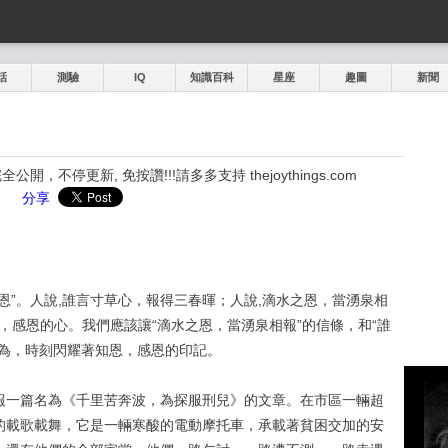
話
測驗
IQ
知識百科
星座
趣圖
新聞
，不停更新, 免按讚!!!請多多支持 thejoythings.com
分享
恩”。人說,誰言寸草心，報得三春暉；人說,滴水之恩，當湧泉相
恩，感恩的心。我們應該讓“滴水之恩，當湧泉相報”的信條，和“誰
成為，時刻閃耀著知恩，感恩的印記。
報一篇名為《千里苦奔波，為探服刑兒》的文章。在市區一輛超
的載歌載舞，它是一輛寒酸的電動摩托車，承載著貧困交加的安