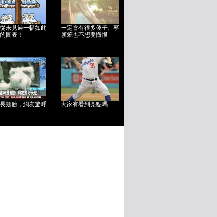
從未見過一幅如此
一定會有很多傻子、寧
的圖表！
願笨也不想要悔恨
長翅膀，網友驚呼
大家有看到亮點嗎