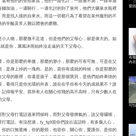
，還有他們的全部家當，他們一路乞討，一路遭不測，一路幸遇
愛因
有錢加油，一邊騎行，一邊乞討的到了泉州，他們大礦泉水瓶裡
，而是找人接的自來水。而這一切都只為了看望在泉州服刑的不
路的辛酸及常人難以體會的磨難。
是小人物，那麼微不足道，但是他們的父母心，卻是偉大的。如
那就是你，厲風沐雨始終沒走遠的天下父母心。
有幾
裡，你是那麼的卑微，那麼的渺小，那麼的可有可無，可是在父
內衣
貝，是身上掉的一塊肉。是的，當你有成就的時候，你是那麼的
在父母的眼裡，你還是孩子，還是那個寶貝，是他們始終牽掛的
候，看得只是你光環的外表，誰在在乎你有今天的成就累不？誰
，記得報平安。當所有人在關心你飛的高不高時，只有少數人在
的父母。
可怕
而對父母打電話過來問候時，而對父母發脾氣的，說父母囉嗦，
打電話。有沒想過，fy_fg9當你們說出這話時，有多傷人心，
，你的口無遮掩，你的厭煩，包容你，關心你，愛護你。是你的