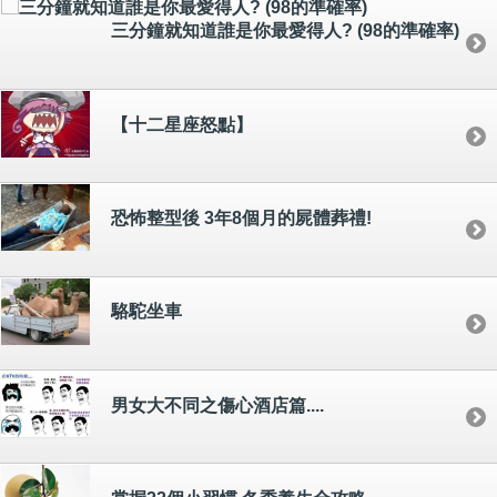
三分鐘就知道誰是你最愛得人? (98的準確率)
【十二星座怒點】
恐怖整型後 3年8個月的屍體葬禮!
駱駝坐車
男女大不同之傷心酒店篇....