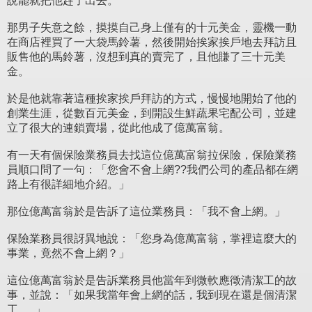
說罷就把他趕了出去。
那男子失意之餘，摸摸自己身上僅有的十元美金，靈機一動
在商店裡買了一大袋馬鈴薯，然後開始挨家挨戶地去拜訪且
販售他的馬鈴薯，沒想到真的賣完了，且他賺了三十元美
金。
於是他就靠著這種挨家挨戶拜訪的方式，慢慢地開始了他的
創業生涯，從數百元美金，到開設生鮮蔬果宅配公司，並建
立了很大的連鎖賣場，從此他成了億萬富翁。
有一天有個保險業務員去找這位億萬富翁拉保險，保險業務
員順口問了一句：「您會不會上網??我們公司的產品都在網
路上有很詳細地介紹。」
那位億萬富翁於是告訴了這位業務員：「我不會上網。」
保險業務員很訝異地說：「您身為億萬富翁，掌裡這麼大的
事業，竟然不會上網？」
這位億萬富翁於是告訴業務員他當年到微軟應徵清潔工的故
事，並說：「如果我當年會上網的話，我到現在還是個清潔
工…..」