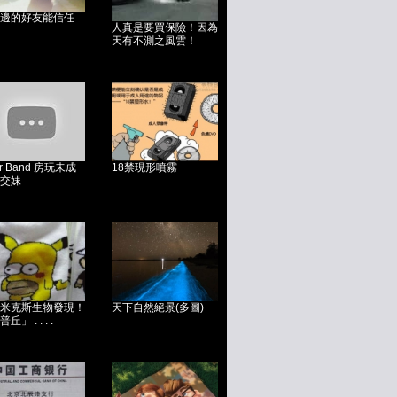
邊的好友能信任
人真是要買保險！因為
天有不測之風雲！
r Band 房玩未成
18禁現形噴霧
交妹
米克斯生物發現！
天下自然絕景(多圖)
丘」 . . . .