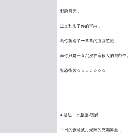
邪惡月亮，
正是利用了你的單純，
為你製造了一幕幕的血腥遊戲，
而你只是一直沉浸在這殺人的遊戲中。
驚恐指數☆☆☆☆☆☆☆
● 描述：水瓶座-喪屍
平日的創意被月光照的充滿鮮血，