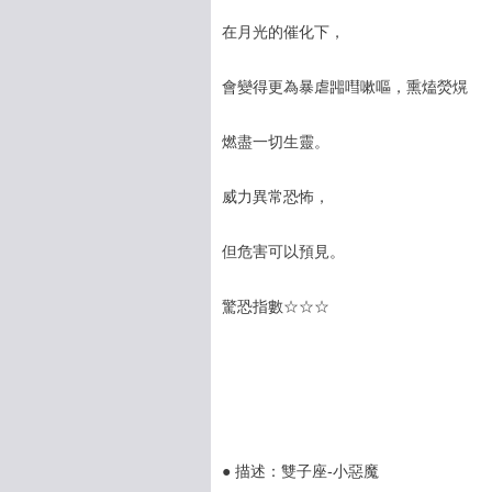
在月光的催化下，
會變得更為暴虐嘂嘒嗽嘔，熏熆熒熀
燃盡一切生靈。
威力異常恐怖，
但危害可以預見。
驚恐指數☆☆☆
● 描述：雙子座-小惡魔