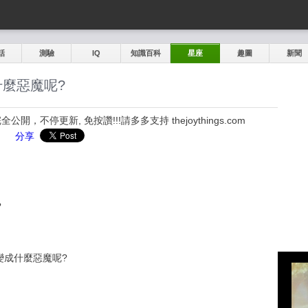
話
測驗
IQ
知識百科
星座
趣圖
新聞
麼惡魔呢?
，不停更新, 免按讚!!!請多多支持 thejoythings.com
分享
麼惡魔呢?