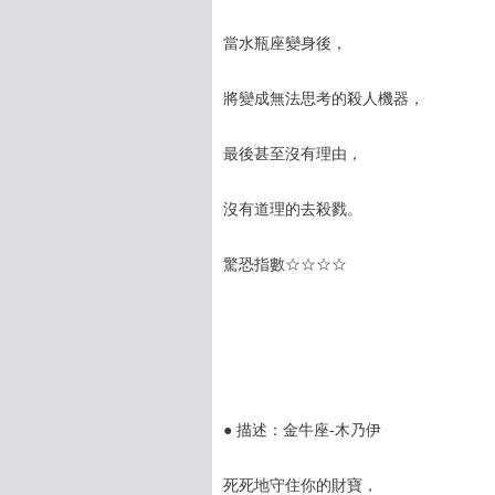
當水瓶座變身後，
將變成無法思考的殺人機器，
最後甚至沒有理由，
沒有道理的去殺戮。
驚恐指數☆☆☆☆
● 描述：金牛座-木乃伊
死死地守住你的財寶，