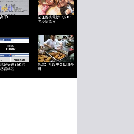
高手!
記住經典電影中的10
句愛情箴言
就是等這刻來臨，
蛋糕姐無影手疑似開外
感請轉發
掛