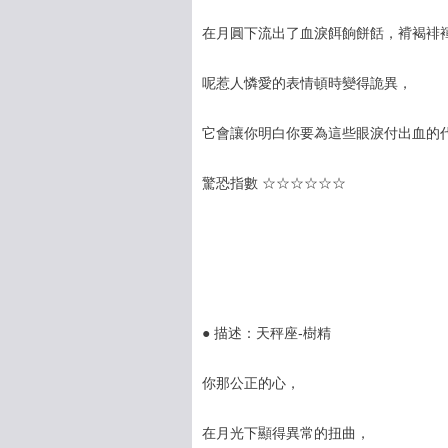
在月圓下流出了血淚餌餉餅餂，褙褐裶
呢惹人憐愛的表情頓時變得詭異，
它會讓你明白你要為這些眼淚付出血的
驚恐指數 ☆☆☆☆☆☆
● 描述：天秤座-樹精
你那公正的心，
在月光下顯得異常的扭曲，