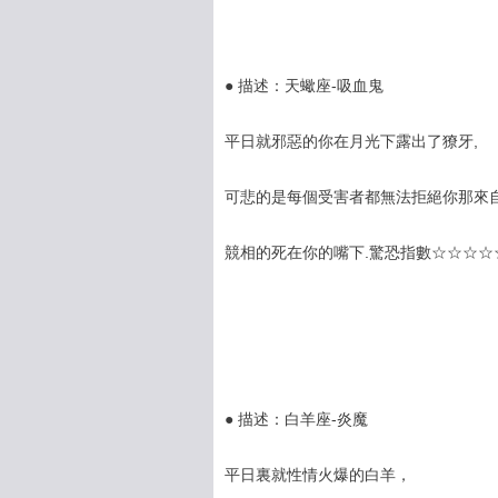
● 描述：天蠍座-吸血鬼
平日就邪惡的你在月光下露出了獠牙,
可悲的是每個受害者都無法拒絕你那來自
競相的死在你的嘴下.驚恐指數☆☆☆☆
● 描述：白羊座-炎魔
平日裏就性情火爆的白羊，