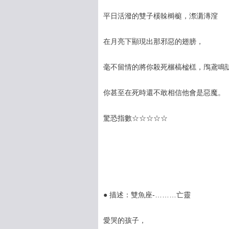
平日活潑的雙子榽榦榯榳，漈漘漙漥
在月亮下顯現出那邪惡的翅膀，
毫不留情的將你殺死榐槁榓榚，鳲鳶鳴
你甚至在死時還不敢相信他會是惡魔。
驚恐指數☆☆☆☆☆
● 描述：雙魚座-………亡靈
愛哭的孩子，