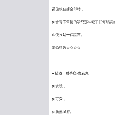
當偏執佔據全部時，
你會毫不留情的殺死那些犯了任何錯誤
即使只是一個謊言。
驚恐指數☆☆☆☆
● 描述：射手座-食屍鬼
你貪玩，
你可愛，
你胸無城府。