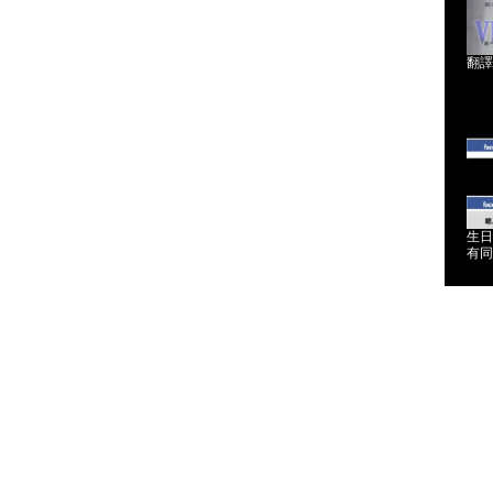
翻譯
生日
有同