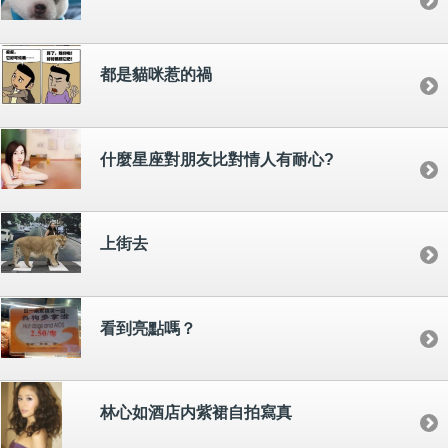
都是貓咪惹的禍
什麼星座對朋友比對情人有耐心?
上街去
看到亮點嗎？
林心如酒店内紫裙自拍寫真