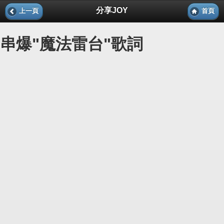
分享JOY
上一頁
首頁
串爆"魔法雷台"歌詞