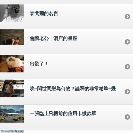
泰戈爾的名言
會讓老公上酒店的星座
出發了！
唉~問世間戀為何物？詮釋的非常精準~幾霸昏!!
一張臨上飛機前的信用卡繳款單