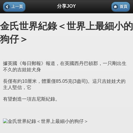
分享JOY
上一頁
首頁
金氏世界紀錄＜世界上最細小的
狗仔＞
據英國《每日郵報》報道，在英國西丹巴頓郡，一只剛出生
不久的吉娃娃犬身
長僅有約10厘米，體重僅85.05克(3盎司)。這只吉娃娃犬的
主人堅信，它
有望創造一項吉尼斯紀錄。