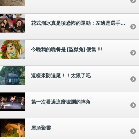
花式溜冰真是項恐怖的運動：左邊是選手正常的帥樣，右邊是比赛瞬間的蟀樣。
今晚我的晚餐是 [監獄兔] 便當 !!!
這樣來防追尾！！太狠了吧
第一次看過這麼唬爛的摔角
屋頂聚靈