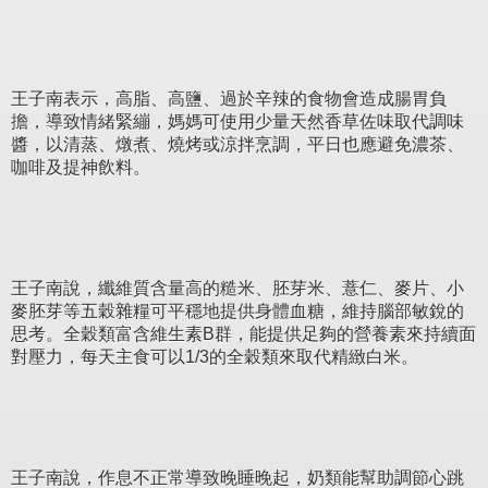
王子南表示，高脂、高鹽、過於辛辣的食物會造成腸胃負
擔，導致情緒緊繃，媽媽可使用少量天然香草佐味取代調味
醬，以清蒸、燉煮、燒烤或涼拌烹調，平日也應避免濃茶、
咖啡及提神飲料。
王子南說，纖維質含量高的糙米、胚芽米、薏仁、麥片、小
麥胚芽等五穀雜糧可平穩地提供身體血糖，維持腦部敏銳的
思考。全穀類富含維生素B群，能提供足夠的營養素來持續面
對壓力，每天主食可以1/3的全穀類來取代精緻白米。
王子南說，作息不正常導致晚睡晚起，奶類能幫助調節心跳