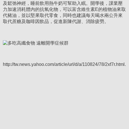
及鬆弛神經，睡前飲用熱牛奶可幫助入眠。開學後，課業壓
力加速消耗體內的抗氧化物，可以富含維生素E的植物油來取
代豬油，並以堅果取代零食，同時也建議每天喝水兩公升來
取代蔗糖及咖啡因飲品，促進新陳代謝、消除疲勞。
http://tw.news.yahoo.com/article/url/d/a/110824/78/2xf7r.html.