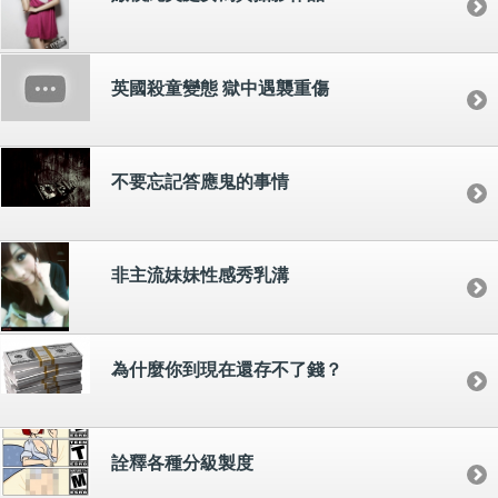
英國殺童變態 獄中遇襲重傷
不要忘記答應鬼的事情
非主流妹妹性感秀乳溝
為什麼你到現在還存不了錢？
詮釋各種分級製度