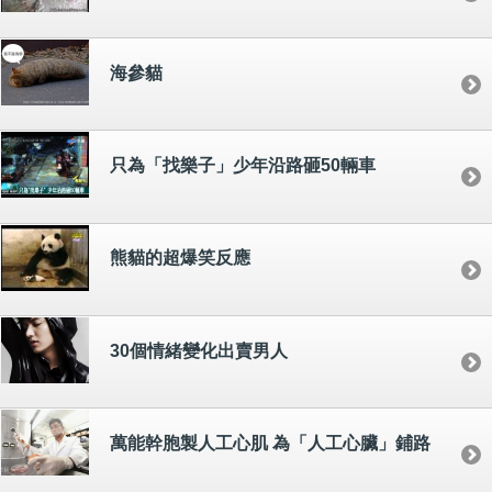
海參貓
只為「找樂子」少年沿路砸50輛車
熊貓的超爆笑反應
30個情緒變化出賣男人
萬能幹胞製人工心肌 為「人工心臟」鋪路