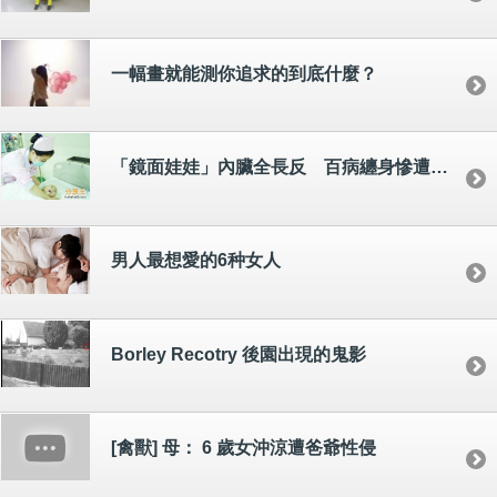
一幅畫就能測你追求的到底什麼？
「鏡面娃娃」內臟全長反 百病纏身慘遭養父母遺棄
男人最想愛的6种女人
Borley Recotry 後園出現的鬼影
[禽獸] 母： 6 歲女沖涼遭爸爺性侵