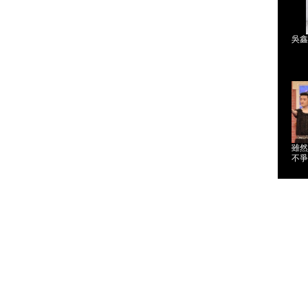
吳鑫
雖然
不爭