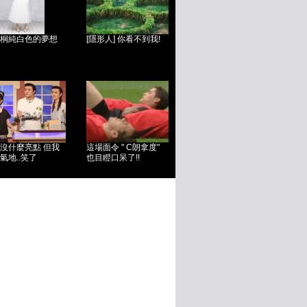
桐純白色的夢想
[隱形人] 你看不到我!
沒什麼亮點 但我
這場面令 " C朗拿度"
氣地..笑了
也目瞪口呆了!!