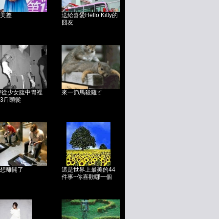
美差
送給喜愛Hello Kitty的
囧友
!從少女腹中胃裡
來一節馬殺雞ㄛ
3斤頭髮
想離開了
這是世界上最美的44
件事~你喜歡哪一個