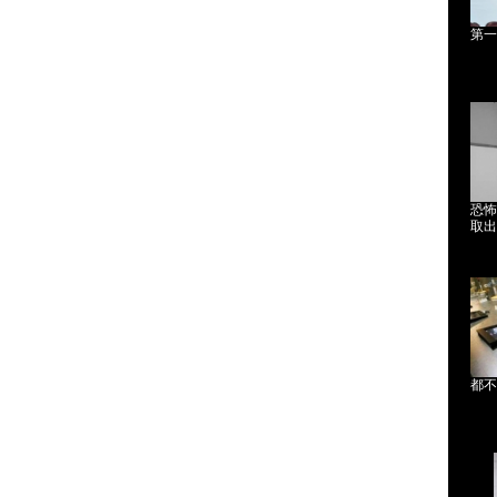
第一
恐怖
取出
都不