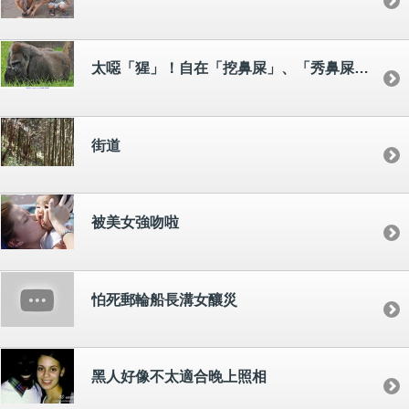
太噁「猩」！自在「挖鼻屎」、「秀鼻屎」、「吃鼻屎」
街道
被美女強吻啦
怕死郵輪船長溝女釀災
黑人好像不太適合晚上照相