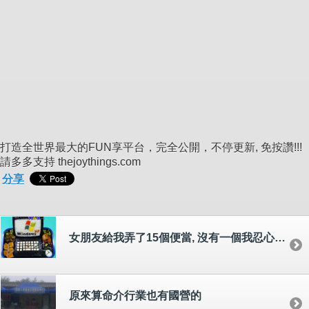
打造全世界最大的FUN享平台，完全公開，不停更新, 免按讚!!!
請多多支持 thejoythings.com
分享
女朋友給我弄了15個便當, 沒有一個我忍心吃的!
原來算命介行業也有國營的