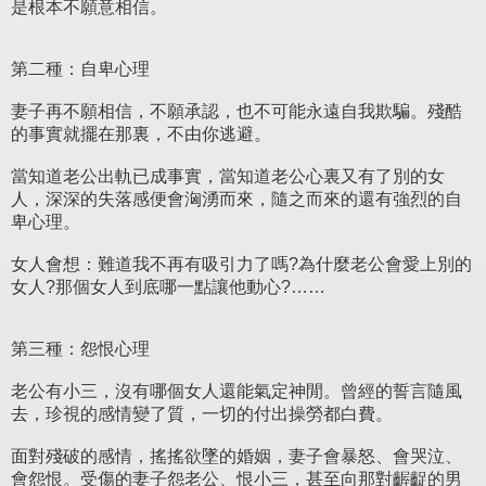
是根本不願意相信。
第二種：自卑心理
妻子再不願相信，不願承認，也不可能永遠自我欺騙。殘酷
的事實就擺在那裏，不由你逃避。
當知道老公出軌已成事實，當知道老公心裏又有了別的女
人，深深的失落感便會洶湧而來，隨之而來的還有強烈的自
卑心理。
女人會想：難道我不再有吸引力了嗎?為什麼老公會愛上別的
女人?那個女人到底哪一點讓他動心?……
第三種：怨恨心理
老公有小三，沒有哪個女人還能氣定神閒。曾經的誓言隨風
去，珍視的感情變了質，一切的付出操勞都白費。
面對殘破的感情，搖搖欲墜的婚姻，妻子會暴怒、會哭泣、
會怨恨。受傷的妻子怨老公、恨小三，甚至向那對齷齪的男