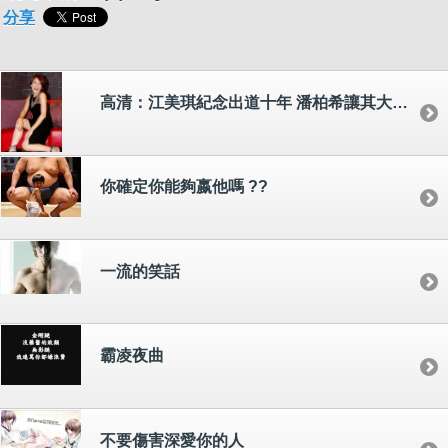
分享
高清：江美琪紀念出道十年 潘柏希讓其大快朵頤
你確定你能夠嬴他嗎 ??
一流的笑話
霸凌夜曲
不要傷害深愛你的人