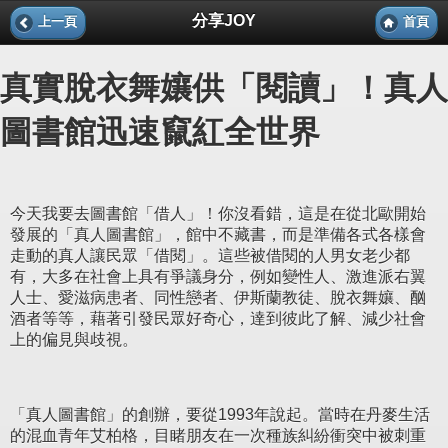
分享JOY
上一頁
首頁
真實脫衣舞孃供「閱讀」！真人
圖書館迅速竄紅全世界
今天我要去圖書館「借人」！你沒看錯，這是在從北歐開始
發展的「真人圖書館」，館中不藏書，而是準備各式各樣會
走動的真人讓民眾「借閱」。這些被借閱的人男女老少都
有，大多在社會上具有爭議身分，例如變性人、激進派右翼
人士、愛滋病患者、同性戀者、伊斯蘭教徒、脫衣舞孃、酗
酒者等等，藉著引發民眾好奇心，達到彼此了解、減少社會
上的偏見與歧視。
「真人圖書館」的創辦，要從1993年說起。當時在丹麥生活
的混血青年艾柏格，目睹朋友在一次種族糾紛衝突中被刺重