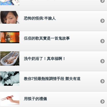
恐怖的怪病:半臉人
伍佰的歌其實是一首鬼故事
洗牛奶浴了！真幸福啊！
教你7招最熱辣調情手段 禦夫有道
用筷子的禮儀