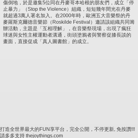
傷倒地，於是邀集5位同在丹麥哥本哈根的朋友們，成立「停
止暴力」（Stop the Violence）組織，短短幾年間光在丹麥
就超過3萬人署名加入。在2000年時，歐洲五大音樂祭的丹
麥羅斯克爾德音樂節（Roskilde Festival）邀請該組織共同籌
辦活動，主題是「互相理解」，在音樂祭現場，出現了瘋狂
球迷與女性主權運動者溝通，街頭塗鴉者與警察促膝長談的
畫面，直接促成「真人圖書館」的成立。
打造全世界最大的FUN享平台，完全公開，不停更新, 免按讚!!!
請多多支持 thejoythings.com