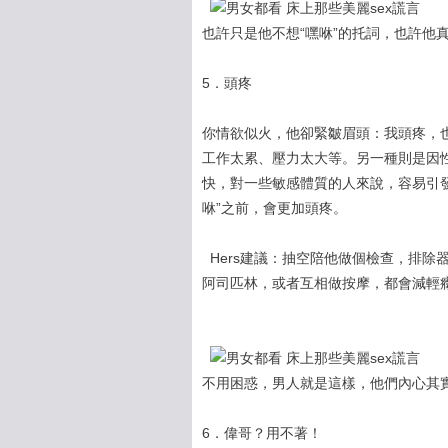
也許只是他不想“嘿咻”的托詞，也許他
5．頭疼
你情欲似火，他卻緊皺眉頭：我頭疼，也
工作太累、壓力太大等。另一種則是因性
快，對一些敏感體質的人來說，容易引
咻”之前，會更加頭疼。
Hers建議：抽空陪他做個檢查，排除
阿司匹林，或者互相做按摩，都會減輕
不用困惑，男人就是這樣，他們內心其
6．偉哥？用不著！