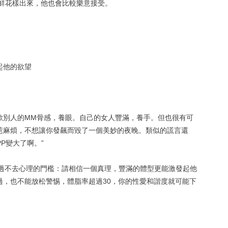
新鮮花樣出來，他也會比較樂意接受。
起他的欲望
歡別人的MM骨感，養眼。自己的女人豐滿，養手。但也很有可
惹麻煩，不想讓你發飆而毀了一個美妙的夜晚。類似的謊言還
P變大了啊。”
己過不去心理的門檻：請相信一個真理，豐滿的體型更能激發起他
過，也不能放松警惕，體脂率超過30，你的性愛和諧度就可能下