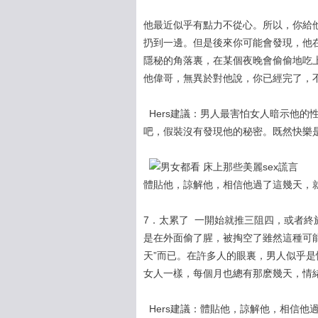
他最近似乎有點力不從心。所以，你給他
扔到一邊。但是後來你可能會發現，他在
隱秘的角落裏，在某個夜晚會偷偷地吃
他偉哥，無異於對他說，你已經完了，不
Hers建議：男人最害怕女人暗示他的
吧，假裝沒有發現他的秘密。既然快樂
體貼他，諒解他，相信他過了這幾天，
7．太累了 一開始就推三阻四，或者終
是在外面偷了腥，被掏空了雖然這種可
天”而已。在許多人的眼裏，男人似乎
女人一樣，每個月也總有那麽幾天，情
Hers建議：體貼他，諒解他，相信他