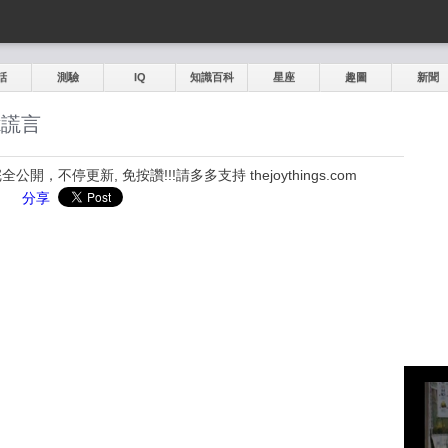
話
測驗
IQ
知識百科
星座
趣圖
新聞
x謊言
，不停更新, 免按讚!!!請多多支持 thejoythings.com
分享