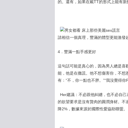
的。還有，如果在戴TT的形式上能有
請相信一個真理，豐滿的體型更能激發
4．豐滿一點手感更好
這句話可能是真心的，因為男人總是喜
能，他是在撒謊。他不想傷害你，不想
有：“不，你一點也不胖。”“我沒覺得你P
Her建議：不必跟他糾纏，也不必自
的欲望要求是沒有贅肉的圓潤身材。不
降2%，數據來源於國際性愛協助聯盟。