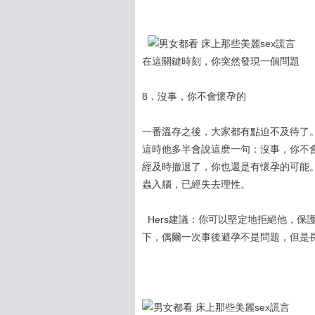
在這關鍵時刻，你突然發現一個問題
8．沒事，你不會懷孕的
一番溫存之後，大家都有點迫不及待了
這時他多半會說這麽一句：沒事，你不
經及時撤退了，你也還是有懷孕的可能
蟲入腦，已經失去理性。
Hers建議：你可以堅定地拒絕他，保
下，偶爾一次事後避孕不是問題，但是