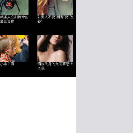
就讓人立刻斃命的
對男人不要“圈養”要“放
最毒毒物
養”
小非主流
酒後失身的女同事戀上
了我