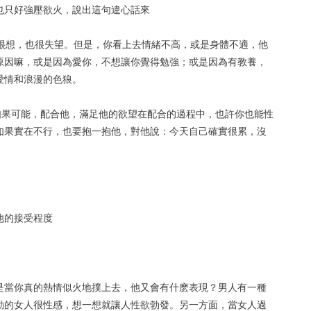
也只好強壓欲火，說出這句違心話來
他很想，也很失望。但是，你看上去情緒不高，或是身體不適，他
原因嘛，或是因為愛你，不想讓你覺得勉強；或是因為有教養，
愛情和浪漫的色狼。
如果可能，配合他，滿足他的欲望在配合的過程中，也許你也能性
如果實在不行，也要抱一抱他，對他說：今天自己確實很累，沒
他的接受程度
是當你真的熱情似火地撲上去，他又會有什麽表現？男人有一種
動的女人很性感，想一想就讓人性欲勃發。另一方面，當女人過