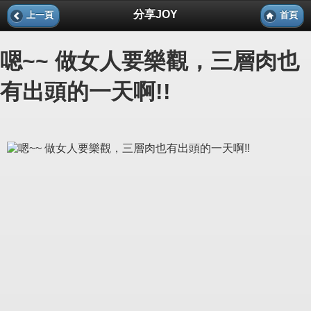
分享JOY
上一頁
首頁
嗯~~ 做女人要樂觀，三層肉也
有出頭的一天啊!!