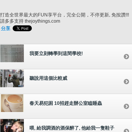
打造全世界最大的FUN享平台，完全公開，不停更新, 免按讚!!!
請多多支持 thejoythings.com
分享
我要立刻轉學到這間學校!
聽說用這個比較威
春天易犯困 10招趕走辦公室瞌睡蟲
喂, 給我調酒的酒保醉了, 他給我一隻鞋子