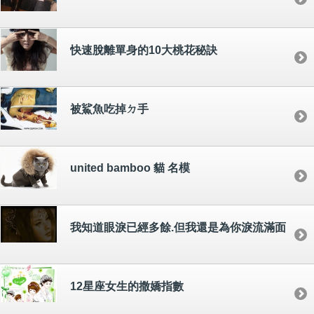
快速脫離單身的10大桃花秘訣
被鯊魚吃掉ㄉ手
united bamboo 貓 名模
我知道眼淚已經多餘.但我還是為你淚流滿面
12星座女生的撒嬌指數