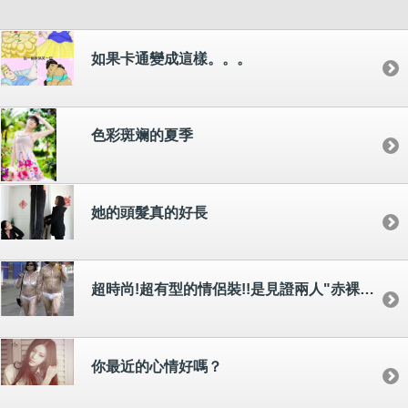
如果卡通變成這樣。。。
色彩斑斓的夏季
她的頭髮真的好長
超時尚!超有型的情侶裝!!是見證兩人"赤裸裸"的愛情最好的穿搭~~我都好想要擁有
你最近的心情好嗎？