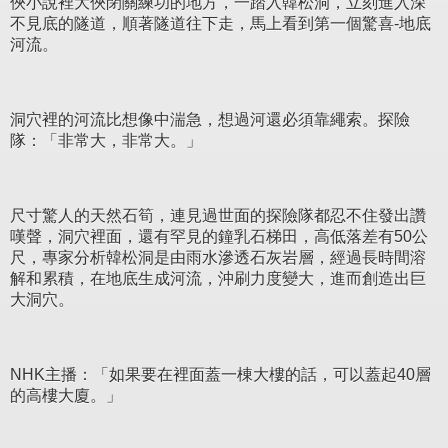
俠小說裡大俠閉關練功的地方，一踏入韓松洞，立刻進入深
不見底的隧道，順著隧道往下走，馬上看到第一個驚喜-地底
河流。
洞穴裡的河流比想像中湍急，想過河還必須靠繩索。探險
隊：「非常大，非常大。」
尺寸驚人的天然石筍，連見過世面的探險隊都忍不住發出讚
嘆聲，洞穴裡面，還有罕見的鐘乳石梯田，高低落差有50公
尺，專家分析韓松洞是由雨水滲透石灰岩層，經過長時間溶
解和累積，在地底生成河流，沖刷力度變大，進而創造出巨
大洞穴。
NHK主播：「如果要在裡面蓋一棟大樓的話，可以蓋起40層
的高樓大廈。」