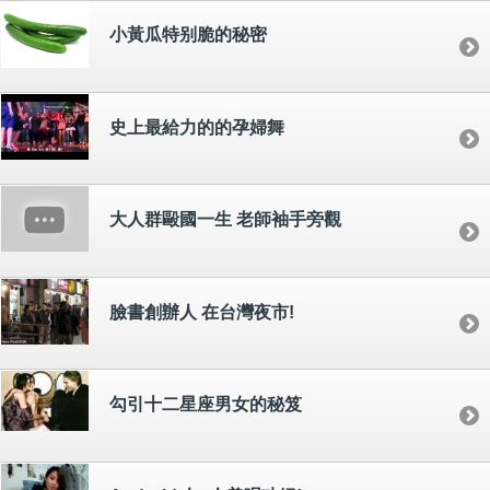
小黃瓜特别脆的秘密
史上最給力的的孕婦舞
大人群毆國一生 老師袖手旁觀
臉書創辦人 在台灣夜市!
勾引十二星座男女的秘笈