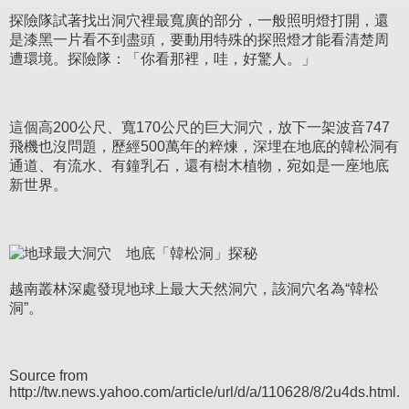
探險隊試著找出洞穴裡最寬廣的部分，一般照明燈打開，還
是漆黑一片看不到盡頭，要動用特殊的探照燈才能看清楚周
遭環境。探險隊：「你看那裡，哇，好驚人。」
這個高200公尺、寬170公尺的巨大洞穴，放下一架波音747
飛機也沒問題，歷經500萬年的粹煉，深埋在地底的韓松洞有
通道、有流水、有鐘乳石，還有樹木植物，宛如是一座地底
新世界。
越南叢林深處發現地球上最大天然洞穴，該洞穴名為“韓松
洞”。
Source from
http://tw.news.yahoo.com/article/url/d/a/110628/8/2u4ds.html.