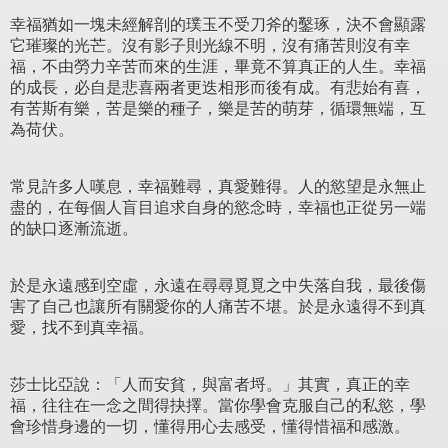
幸福猶如一塊未經解剖的璞玉不受刀斧的鑿琢，決不會顯露
它璀璨的光芒。沒有影子則光線不明，沒有痛苦則沒有幸
福，不由勞力辛苦而來的生涯，畢竟不算真正的人生。幸福
的成長，必自是悲喜兩者更迭相形而後有成。有悲始有喜，
有苦斯有樂，苦是樂的種子，樂是苦的萌芽，循環無端，互
為荷伏。
常見許多人嘆息，幸福難尋，真愛難得。人的慾望是永無止
盡的，在每個人盲目追求自身的慾念時，幸福也正從另一端
的缺口逐漸流逝。
於是永遠感到空虛，永遠在尋尋覓覓之中失落自我，最後傷
害了自己也讓所有關愛你的人痛苦不堪。於是永遠得不到真
愛，找不到真幸福。
莎士比亞說：「人而安貧，與富者埒。」其實，真正的幸
福，往往在一念之間得抉擇。當你學會克服自己的私慾，學
會珍惜身邊的一切，懂得用心去感受，懂得惜福和感激。