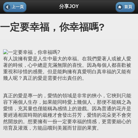
分享JOY
上一頁
首頁
一定要幸福，你幸福嗎?
有人說擁有愛是人生中最大的幸福。在我們愛著人或被人愛
著的時候，心中總是充滿無限的喜悅。因為每個人都喜歡被
重視和珍惜的感覺。但是能夠擁有真愛明白真幸福的又能有
幾人呢？真正的愛是需要付出責任的。
真正的愛是專一的，愛情的領域是非常的狹小，它狹到只能
容下兩個人生存，如果能同時愛上幾個人，那便不能稱之為
愛情，充其量也僅能稱為感情上的遊戲。因為普通的花卉是
要經過相當時期的栽種才會發出芬芳，愛情的花朵更不會突
然開放的。想要擁有一份一定要幸福的情感，更需要細心的
培育及灌溉，方能品嚐到美麗而甘甜的果實。