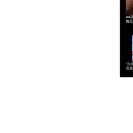
●●
醜惡
“台
寫真