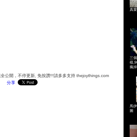
真愛
三個
樣,
瘋掉
，不停更新, 免按讚!!!請多多支持 thejoythings.com
分享
馬伊
圖