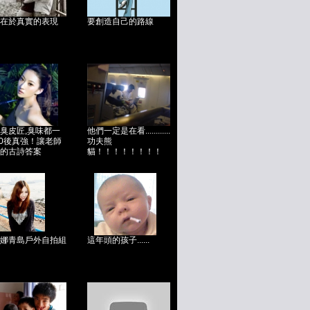
在於真實的表現
要創造自己的路線
臭皮匠,臭味都一
他們一定是在看............
90後真強！讓老師
功夫熊
的古詩答案
貓！！！！！！！！
娜青島戶外自拍組
這年頭的孩子......