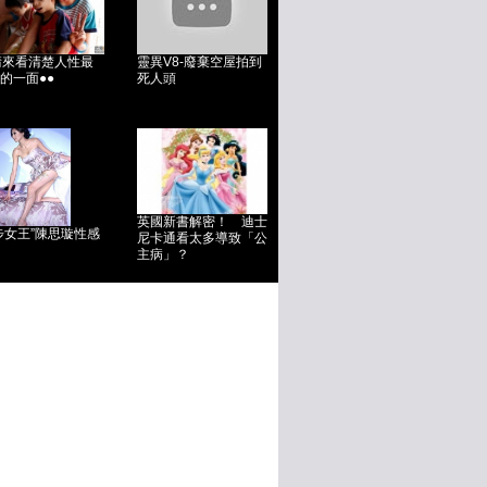
請來看清楚人性最
靈異V8-廢棄空屋拍到
的一面●●
死人頭
英國新書解密！ 迪士
步女王”陳思璇性感
尼卡通看太多導致「公
主病」？