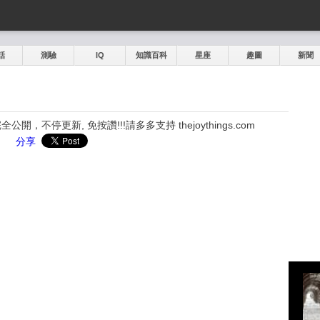
話
測驗
IQ
知識百科
星座
趣圖
新聞
，不停更新, 免按讚!!!請多多支持 thejoythings.com
分享