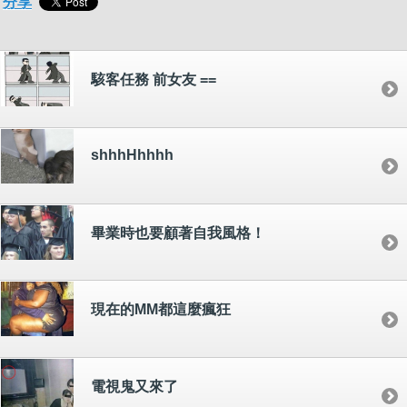
分享
駭客任務 前女友 ==
shhhHhhhh
畢業時也要顧著自我風格！
現在的MM都這麼瘋狂
電視鬼又來了