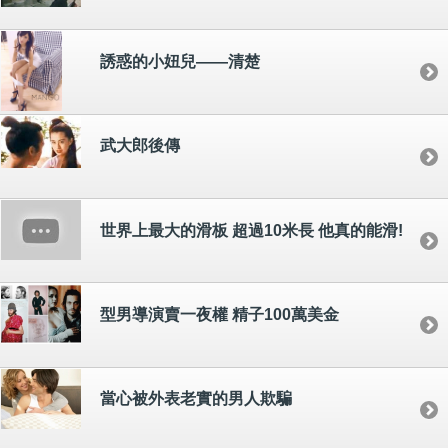
誘惑的小妞兒――清楚
武大郎後傳
世界上最大的滑板 超過10米長 他真的能滑!
型男導演賣一夜權 精子100萬美金
當心被外表老實的男人欺騙