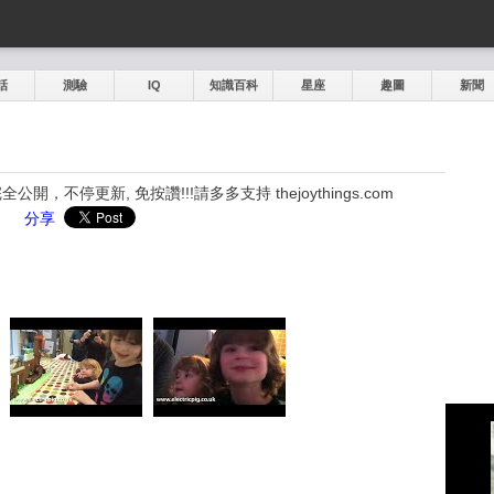
話
測驗
IQ
知識百科
星座
趣圖
新聞
，不停更新, 免按讚!!!請多多支持 thejoythings.com
分享