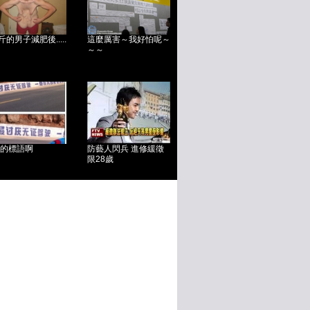
斤的男子減肥後.....
這麼厲害～我好怕呢～
～～
的標語啊
防藝人閃兵 進修緩徵
限28歲