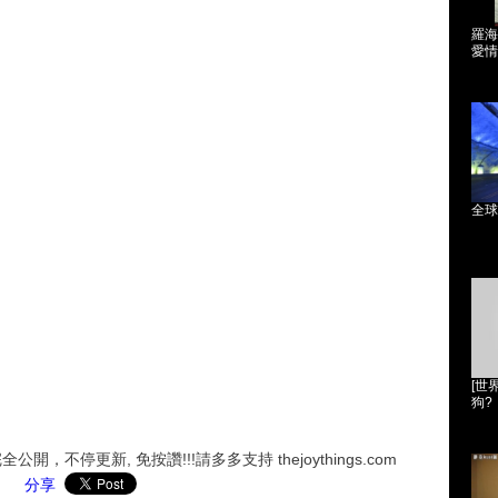
羅海
愛情
全球
[世
狗?
，不停更新, 免按讚!!!請多多支持 thejoythings.com
分享