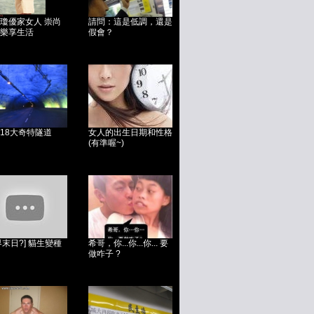
瓊優家女人 崇尚
請問：這是低調，還是
樂享生活
假會？
18大奇特隧道
女人的出生日期和性格
(有準喔~)
界末日?] 貓生變種
希哥，你...你...你... 要
做咋子 ?