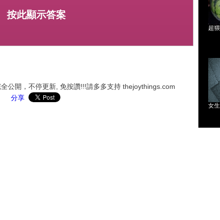
按此顯示答案
超猥
，不停更新, 免按讚!!!請多多支持 thejoythings.com
分享
女生