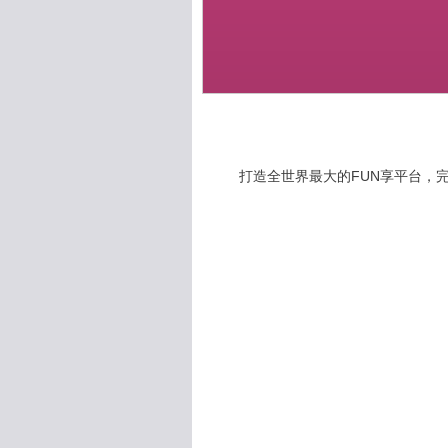
打造全世界最大的FUN享平台，完全公開