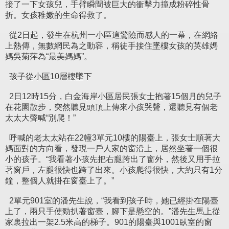
接了一下女孩兒，手臂瞬間被巨大的衝擊力撞成粉碎性骨
折。女孩稚嫩的生命得救了。
從2日起，發生在杭州一小區這驚險而感人的一幕，在網絡
上熱傳，無數網民為之動容，稱徒手接住墜樓女孩的英雄媽
媽吳菊萍為“最美媽媽”。
孩子從小區10層樓墜下
2日12時15分，白金海岸小區居民張女士抱著15個月的兒子
在花園散步，突然聽見頭頂上傳來小孩哭聲，還聽見有個老
太太大聲喊“別爬！”
呼喊的老太太站在22幢3單元10樓的陽臺上，張女士順著大
媽面對的方向看，發現一戶人家的窗沿上，居然坐著一個很
小的孩子。“我看著小孩先把右腿跨出了窗外，然後又用手拉
著窗戶，左腿很快也跨了出來。小孩爬得很快，大約只有1分
鐘，整個人就掛在窗臺上了。”
2單元901室的潘先生說，“我看到孩子時，她已經掛在陽臺
上了，兩只手使勁扒著窗臺，腳下是懸空的。”潘先生馬上從
家裏拉出一架2.5米高的梯子。901的陽臺與1001臥室的窗