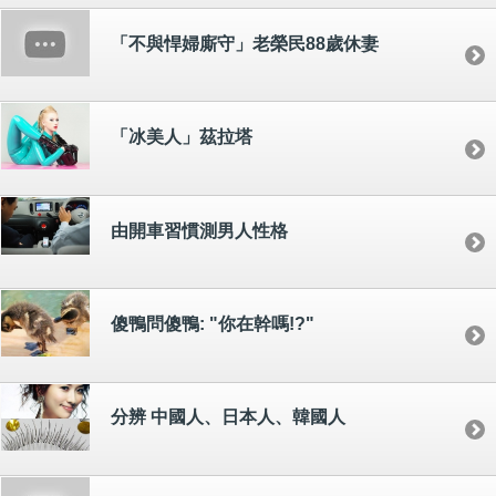
「不與悍婦廝守」老榮民88歲休妻
「冰美人」茲拉塔
由開車習慣測男人性格
傻鴨問傻鴨: "你在幹嗎!?"
分辨 中國人、日本人、韓國人