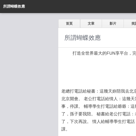
所謂蝴蝶效應
首頁
文章
影片
笑
所謂蝴蝶效應
打造全世界最大的FUN享平台，完全公開
老總打電話給秘書：這幾天妳陪我去北
北京開會。 老公打電話給情人：這幾天
事，停課。 輔導學生打電話給爺爺：這
了，孫子要我陪。 秘書給老公打電話：
了，下次再說。 情人給輔導學生打電話
課。