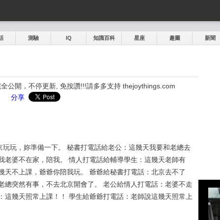
話
測驗
IQ
知識百科
星座
趣圖
新聞
，不停更新, 免按讚!!!請多多支持 thejoythings.com
分享
京玩玩，妳準備一下。 秘書打電話給老公：這幾天我要和老總去
我老婆不在家，陪我。 情人打電話給輔導學生：這幾天老師有
幾天不上課，爺爺你陪我玩。 爺爺給秘書打電話：北京去不了
老總突然有事，不去北京開會了。 老公給情人打電話：老婆不走
：這幾天照常上課！！ 學生給爺爺打電話：老師說這幾天照常上