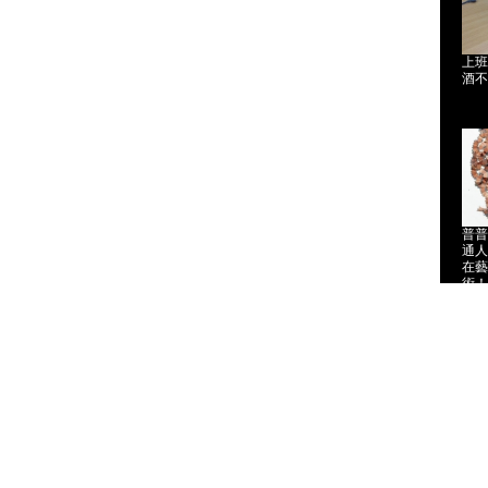
上班
酒不
普普
通人
在藝
術！