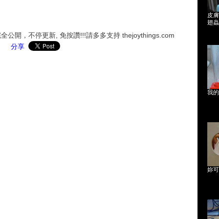
皮膚
翅蟲
，不停更新, 免按讚!!!請多多支持 thejoythings.com
分享
我的
妳可