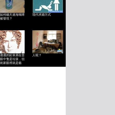
如何瞞天過海喝啤
现代求婚方式
被發現？
通通的鉛筆屑在普
人呢？
眼中隻是垃圾，但
術家眼裡就是藝