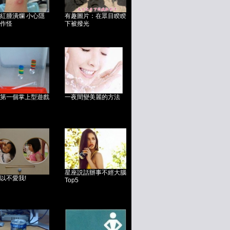
紅腫潰爛 小心隱
有趣圖片：在眾目睽睽
作怪
下被撥光
第一個掌上型遊戲
一夜間變美麗的方法
星座説話辦事不經大腦
以不愛我!
Top5