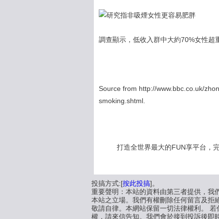
調查顯示，低收入群中大約70%女性超
Source from http://www.bbc.co.uk/zho
smoking.shtml.
打造全世界最大的FUN享平台，完全公開
投搞方式:[
按此投搞
]。
重要聲明：本站的資料由第三者提供，我
本站之立場。我們有權刪除任何留言及拒
敬請自律。本網站保留一切法律權利。 若你
權，請來信告知。我們會於接到投訴後即