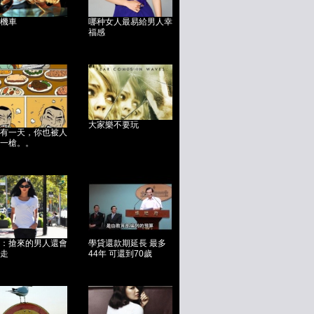
機車
哪种女人最易給男人幸
福感
大家樂不要玩
有一天，你也被人
一槍。。
：搶來的男人還會
學貸還款期延長 最多
走
44年 可還到70歲