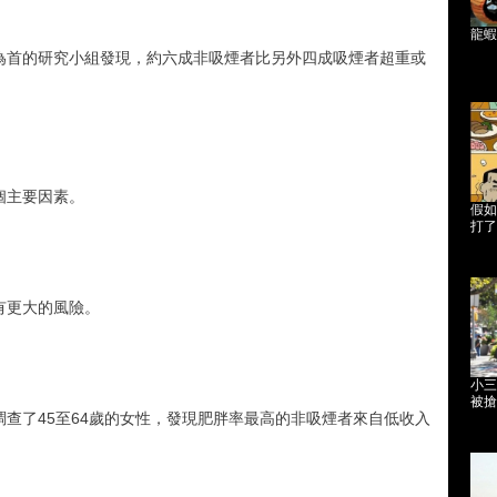
龍蝦
為首的研究小組發現，約六成非吸煙者比另外四成吸煙者超重或
個主要因素。
假如
打了
有更大的風險。
小三
被搶
查了45至64歲的女性，發現肥胖率最高的非吸煙者來自低收入