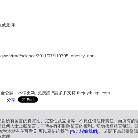
重或肥胖。
ngwen/trad/science/2011/07/110705_obesity_non-
，不停更新, 免按讚!!!請多多支持 thejoythings.com
分享
們對所有留言的真實性、完整性及立場等，不負任何法律責任。而所有的
絕任何人士上載留言，同時亦有不刪除留言的權利。切勿撰寫粗言穢語、
對本站有任可意見,可以寫信給我們 [
按此聯絡我們
]。 若閣下為部份資
時處理。