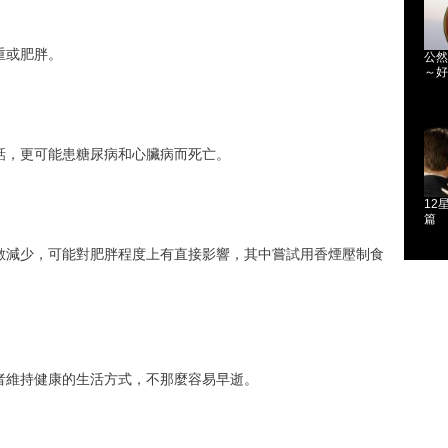
重或肥胖。
公然
～好
話，更可能患糖尿病和心臟病而死亡。
12
篇
數減少，可能對肥胖程度上有直接影響，其中嘗試用香煙壓制食
者維持健康的生活方式，不那麼容易早逝。