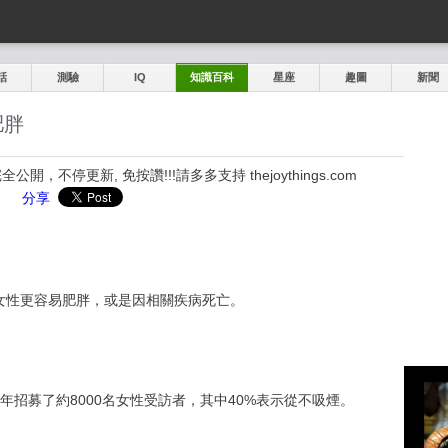
話
測驗
IQ
知識百科
星座
趣圖
新聞
肥胖
，不停更新, 免按讚!!!請多多支持 thejoythings.com
分享
女性更容易肥胖，或是因相關疾病死亡。
6年招募了約8000名女性受訪者，其中40%表示從不吸煙。