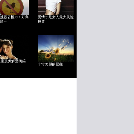
挑戰公權力！好鳥
愛情才是女人最大風險
鳥～
投資
星座孤獨解憂搞笑
非常美麗的景觀