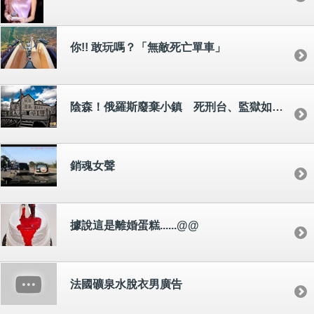
你!! 敢玩嗎？「無敵死亡單車」
陰森！俄羅斯廢棄小鎮 死刑台、監獄如「鬼城」
銷魂女聲
據說這是離婚蛋糕......@@
法國礦泉水脫衣男廣告