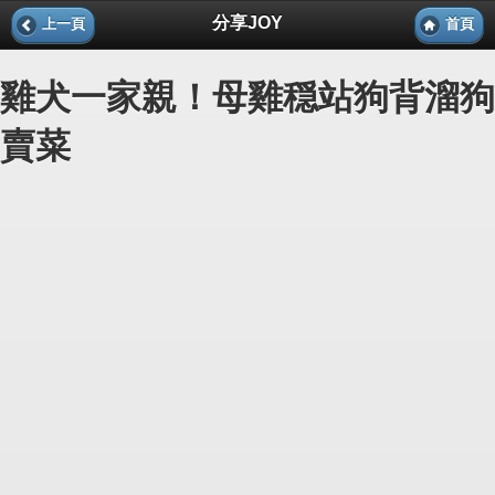
分享JOY
上一頁
首頁
雞犬一家親！母雞穏站狗背溜狗
賣菜