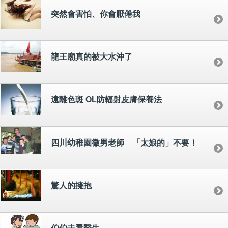
突然會害怕、你會厭倦我
龍王廟真的被大水沖了
遠離色斑 OL防輻射皮膚保養法
四川幼稚園徵男老師 「太娘的」不要！
驚人的擁抱