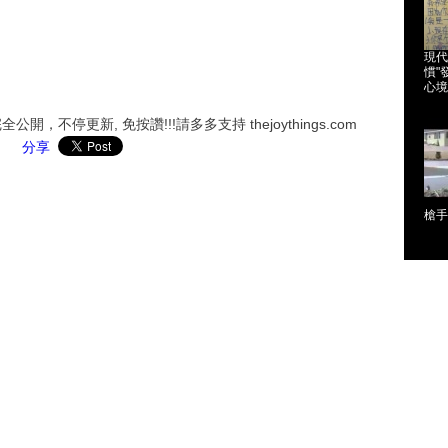
現代
慣"
心境
，不停更新, 免按讚!!!請多多支持 thejoythings.com
分享
槍手