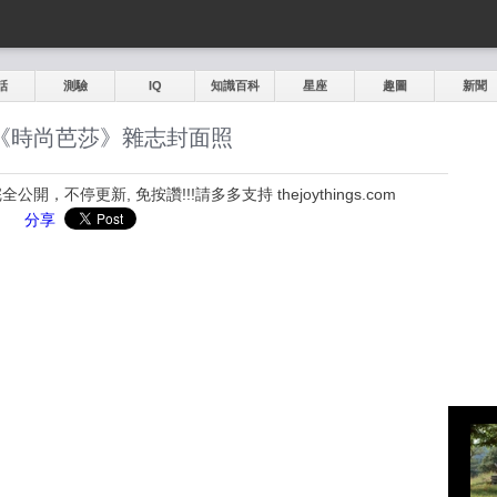
話
測驗
IQ
知識百科
星座
趣圖
新聞
《時尚芭莎》雜志封面照
，不停更新, 免按讚!!!請多多支持 thejoythings.com
分享