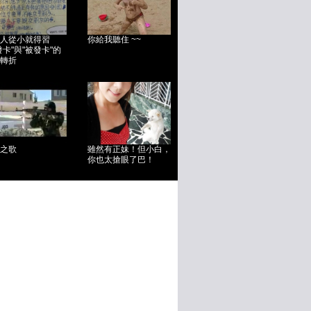
人從小就得習
你給我聽住 ~~
發卡"與"被發卡"的
轉折
之歌
雖然有正妹！但小白，
你也太搶眼了巴！