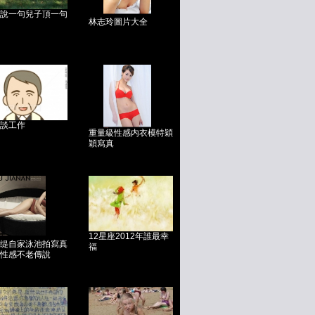
說一句兒子頂一句
林志玲圖片大全
談工作
重量級性感内衣模特穎
穎寫真
12星座2012年誰最幸
缇自家泳池拍寫真
福
性感不老傳說