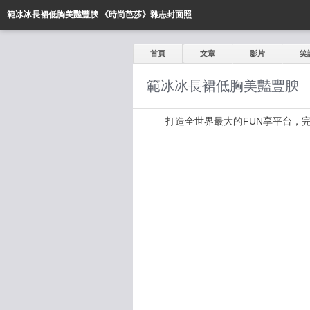
範冰冰長裙低胸美豔豐腴 《時尚芭莎》雜志封面照
首頁
文章
影片
笑
範冰冰長裙低胸美豔豐腴 
打造全世界最大的FUN享平台，完全公開