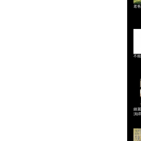
老爸
不能
鍾麗
演繹