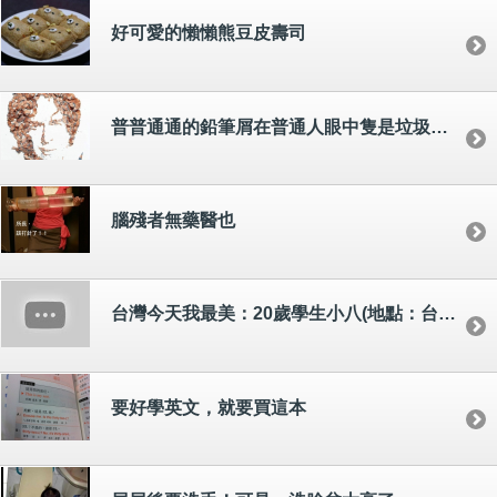
好可愛的懶懶熊豆皮壽司
普普通通的鉛筆屑在普通人眼中隻是垃圾，但在藝術家眼裡就是藝術！
腦殘者無藥醫也
台灣今天我最美：20歲學生小八(地點：台北市松壽路松智公園)
要好學英文，就要買這本