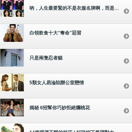
吶，人生最要緊的不是衣服名牌啊，而是要看你有沒有眉毛啊。。。。
白領飲食十大“奪命”惡習
只是兩隻忍者貓
5類女人易淪陷辦公室戀情
揭秘 6招幫你巧妙拒絕爛桃花