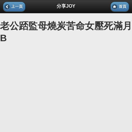
分享JOY
上一頁
首頁
老公踎監母燒炭苦命女壓死滿月
B