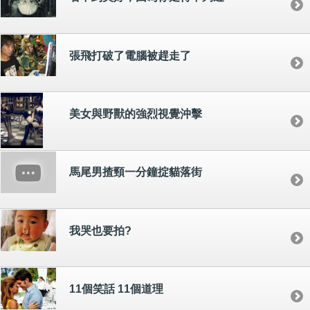
張飛打破了電腦被趕走了
美女與野獸的強烈視覺沖擊
馬尾男揸頸一分鐘掟貓落街
我哭也要拍?
11個笑話 11個道理