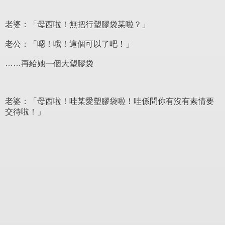
老婆：「母西啦！無把行塑膠袋某啦？」
老公：「嗯！哦！這個可以了吧！」
……再給她一個大塑膠袋
老婆：「母西啦！哇某愛塑膠袋啦！哇係問你有沒有素情要
交待啦！」