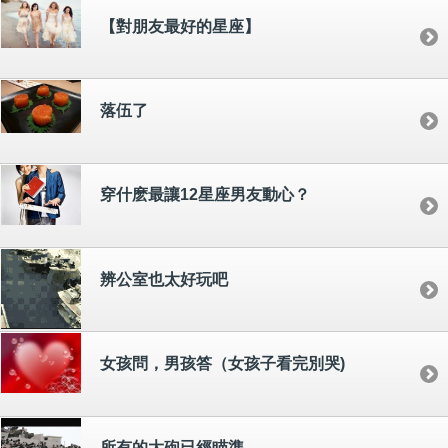
【對朋友最好的星座】
落伍了
穿什麽最讓12星座男友動心？
辨公室也太好玩吧
女孩問，男孩答（女孩子看完別哭)
所有的大砲已經瞄準