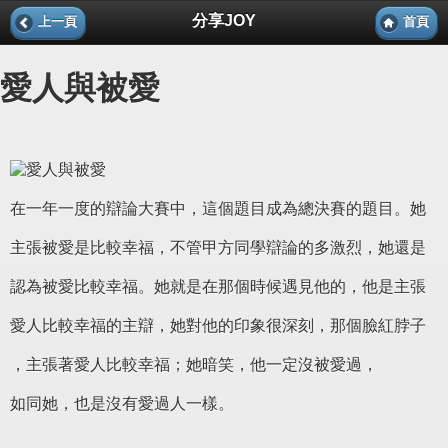
分享JOY
上一頁
首頁
愛人與被愛
在一年一度的辯論大賽中，這個題目成為總決賽的題目。她
主張被愛是比較幸福，不管甲方同學辯論的多激烈，她還是
認為被愛比較幸福。她就是在那個時候遇見他的，他是主張
愛人比較幸福的主辯，她對他的印象很深刻，那個臉紅脖子
，主張著愛人比較幸福；她暗笑，他一定沒被愛過，
如同她，也是沒有愛過人一樣。