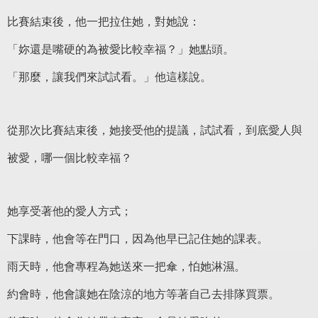
比賽結束後，他一把拉住她，對她說：
「妳還是嘴硬的為被愛比較幸福？」她點頭。
「那麼，讓我們來試試看。」他這樣說。
從那次比賽結束後，她接受他的提議，試試看，到底愛人與
被愛，哪一個比較幸福？
她享受著他的愛人方式；
下課時，他會等在門口，因為他早已記住她的課表。
雨天時，他會專程為她送來一把傘，怕她淋濕。
約會時，他會讓她在陰涼的地方等著自己去排隊買票。