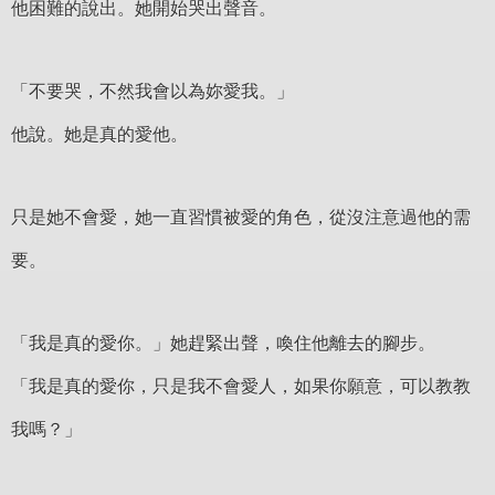
他困難的說出。她開始哭出聲音。
「不要哭，不然我會以為妳愛我。」
他說。她是真的愛他。
只是她不會愛，她一直習慣被愛的角色，從沒注意過他的需
要。
「我是真的愛你。」她趕緊出聲，喚住他離去的腳步。
「我是真的愛你，只是我不會愛人，如果你願意，可以教教
我嗎？」