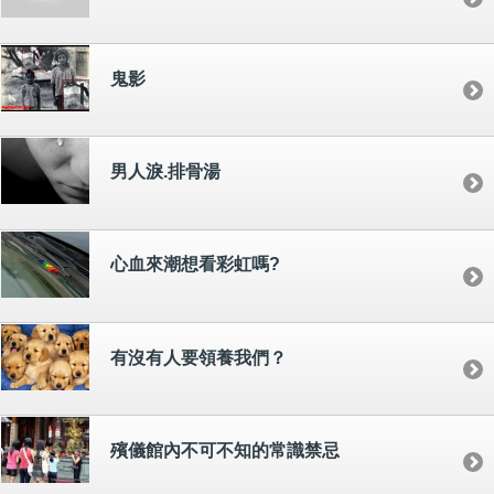
鬼影
男人淚.排骨湯
心血來潮想看彩虹嗎?
有沒有人要領養我們？
殯儀館內不可不知的常識禁忌