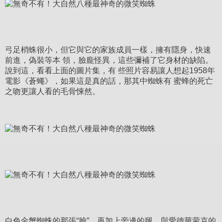
弓足梢蛛很小，但它與它的家族成員一樣，擁有隱身，快速
前進，偽裝等本 領，臉龐怪異，這些彌補了它身材的缺陷。
說到這，看看上面的圖片集，有 些照片容易讓人想起1958年
電影《蒼蠅》，如果這是真的話，那其中蜘蛛有 蜜蜂的死亡
之吻更讓人看的毛骨悚然。
白色金蟹蜘蛛的那張“臉”，再加上旁邊的腿，與愛德華蒙克的