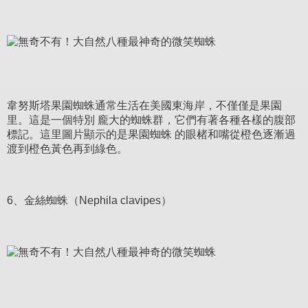
韋努斯塔果園蜘蛛通常生活在美國東海岸，不僅僅是果園
里。這是一個特別 龐大的蜘蛛群，它們有著各種各樣的腹部
標記。這里圖片顯示的是果園蜘蛛 的眼楮和嘴從橙色逐漸過
渡到橙色黃色再到綠色。
6、金絲蜘蛛（Nephila clavipes）