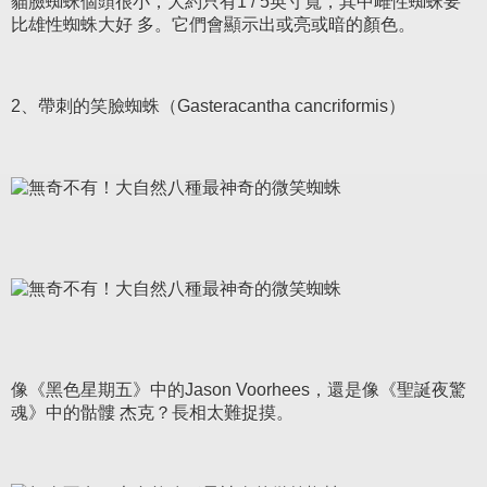
貓臉蜘蛛個頭很小，大約只有1 / 5英寸寬，其中雌性蜘蛛要
比雄性蜘蛛大好 多。它們會顯示出或亮或暗的顏色。
2、帶刺的笑臉蜘蛛（Gasteracantha cancriformis）
像《黑色星期五》中的Jason Voorhees，還是像《聖誕夜驚
魂》中的骷髏 杰克？長相太難捉摸。