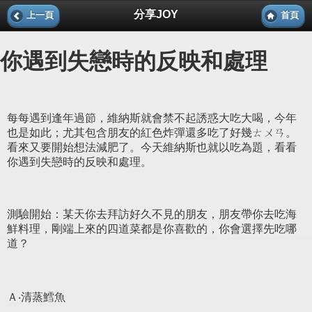
分享JOY
上一頁
首頁
你遇到失戀時的反映和處理
每每遇到逢年過節，維納斯就會禁不起誘惑大吃大喝，今年
也是如此；尤其包含朋友的紅色炸彈還多吃了好幾ㄊㄨㄢ。
看來又要開始想法減肥了。今天維納斯也就以吃為題，看看
你遇到失戀時的反映和處理。
測驗開始：某天你去拜訪好久不見的朋友，朋友帶你去吃海
鮮料理，剛端上來的四道菜都是你喜歡的，你會選擇先吃哪
道？
Ａ‧清蒸鱈魚