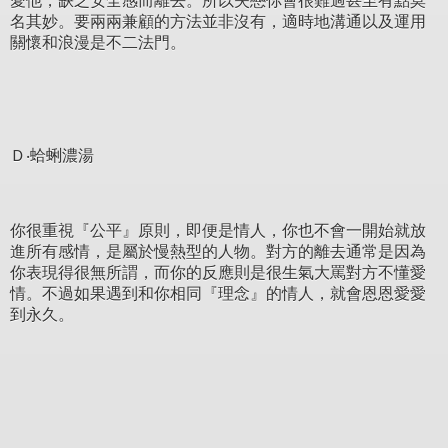
愛他，缺乏安全感而離去。所以失戀你會很難過甚至有點莫
名其妙。要兩兩兼顧的方法並非沒有，適時地溝通以及運用
關懷和浪漫是不二法門。
Ｄ‧蛤蜊濃湯
你很重視『公平』原則，即便是情人，你也不會一開始就放
進所有感情，是屬於慢熱型的人物。對方的離去通常是因為
你表現得很無所謂，而你的反應則是很生氣大罵對方不懂愛
情。不過如果遇到和你相同『理念』的情人，就會恩恩愛愛
到永久。