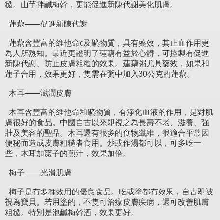
糙。山芋拌鹹梅幹，更能促進新陳代謝美化肌膚。
蓮藕——促進新陳代謝
蓮藕含豐富的維他命c及礦物質，具有藥效，其止血作用更
為人所熟知。最近更證明了蓮藕有益於心髒，可控製有促進
新陳代謝、防止皮膚粗糙的效果。蓮藕粥尤具藥效，如果和
蓮子合用，效果更好，隻需在粥中加入30公克的蓮藕。
木耳——滋潤皮膚
木耳含豐富的維他命和礦物質，有淨化血液的作用，是對肌
膚很好的食品。中國自古以來即視之為長壽不老、滋養、強
壯及美容的聖品。木耳還有很多的食物纖維，很適合平常因
便秘而造成皮膚粗糙者食用。炒或作湯都可以，可多吃一
些，木耳加棗子的煎汁，效果加倍。
梅子——光滑肌膚
梅子是有多種效用的優良食品。吃或塗都有效果，自古即被
視為寶貝。若用塗的，不隻可治療皮膚疾病，還可改善肌膚
粗糙。特別是泡鹹梅幹酒，效果更好。