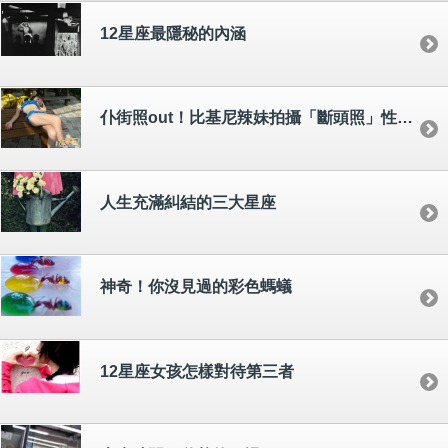
12星座最隱秘的內涵
仆街照out！比基尼辣妹拍攝「斷頭照」性感又嚇人
人生充滿糾結的三大星座
神奇！你沒見過的彩色螞蟻
12星座女孩怎樣對待第三者