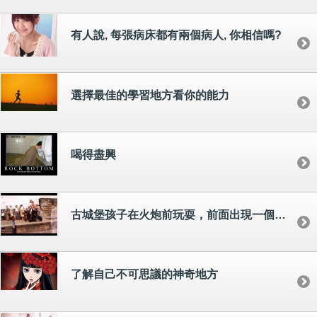
有人說, 每張病床都有兩個病人, 你相信嗎?
選擇最佳的學習地方看你的能力
喝得盡興
古城堡孩子在火炮前玩耍，前面出現一個透明的「無頭軍人」
了解自己不可思議的神奇地方