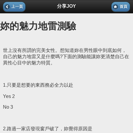
分享JOY
上一頁
首頁
妳的魅力地雷測驗
世上沒有所謂的完美女性。想知道妳在男性眼中到底如何，
自己的魅力地雷又是什麼嗎?下面的測驗能讓妳更清楚自己在
異性心目中的魅力特質。
1.只要是想要的東西務必全力以赴
Yes 2
No 3
2.路過一家店發現窗戶破了，妳覺得原因是