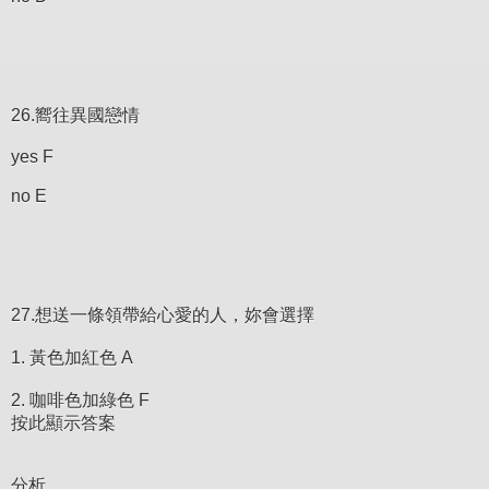
26.嚮往異國戀情
yes F
no E
27.想送一條領帶給心愛的人，妳會選擇
1. 黃色加紅色 A
2. 咖啡色加綠色 F
按此顯示答案
分析