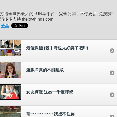
打造全世界最大的FUN享平台，完全公開，不停更新, 免按讚!!!
請多多支持 thejoythings.com
分享
最佳保鏢 (殺手哥也太好笑了吧!!!)
遊戲ID真的不能亂取
女友劈腿 送她一千隻蟑螂
哥~~~~~~~~~~我接不住你