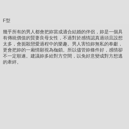
F型
幾乎所有的男人都會把妳當成適合結婚的伴侶，妳是一個具
有傳統價值的賢妻良母女性，不過對於感情認真過頭且設想
太多，會扼殺戀愛過程中的樂趣。男人害怕妳無私的奉獻，
更會把妳的一廂情願視為枷鎖。所以儘管妳條件好，感情卻
不一定順遂。建議妳多給對方空間，以免好意變成對方想逃
的牽絆。