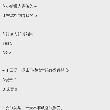
A 小偷侵入弄破的 4
B 被球打到弄破的 5
3.討厭人群與熱鬧
Yes 5
No 6
4.下面哪一樣生日禮物會讓妳覺得開心
A現金 7
B 珠寶 8
5.喜歡音樂，一天不聽就會很難受。