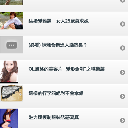
結婚變難題 女人25歲急求嫁
(必看) 螞蟻會鑽進人腦築巢？
OL風格的美容片 “變形金剛”之職業裝
這樣的行李箱絕對不會拿錯
魅力腿模制服裝誘惑寫真