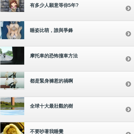
有多少人願意等你5年?
睡姿比萌，誰與爭鋒
摩托車的恐怖撞車方法
都是緊身褲惹的禍啊
全球十大最壯觀的樹
不要吵著我睡覺